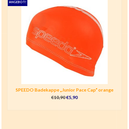
ANGEBOT!
SPEEDO Badekappe „Junior Pace Cap“ orange
Ursprünglicher
Aktueller
€
10,90
€
5,90
Preis
Preis
IN DEN WARENKORB
war:
ist:
€10,90
€5,90.