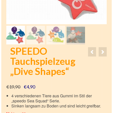
SPEEDO
Tauchspielzeug
„Dive Shapes“
Ursprünglicher
Aktueller
€
19,90
€
4,90
Preis
Preis
4 verschiedenen Tiere aus Gummi im Stil der
war:
ist:
„speedo Sea Squad“ Serie.
€19,90
€4,90.
Sinken langsam zu Boden und sind leicht greifbar.