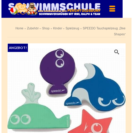
Home
»
Zubehör – Shop
»
Kinder
»
Spielzeug
»
SPEEDO Tauchspielzeug „Dive
Shapes“
ANGEBOT!