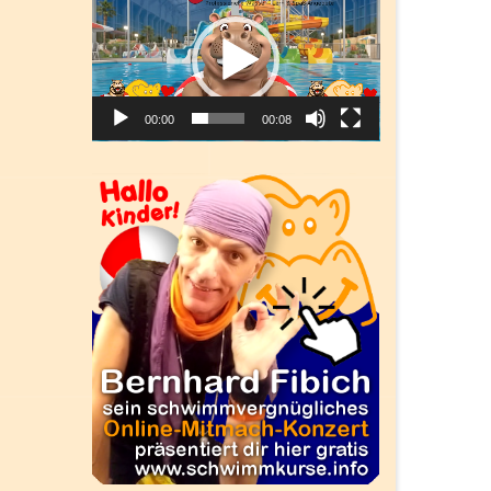
Player
00:00
00:08