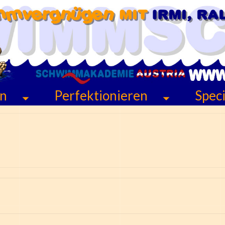
rn
Perfektionieren
Speci