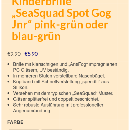
Kinderbrille
„SeaSquad Spot Gog
Jnr“ pink-grün oder
blau-grün
Ursprünglicher
Aktueller
€
9,90
€
5,90
Preis
Preis
Brille mit klarsichtigen und „AntiFog“ imprägnierten
war:
ist:
PC Gläsern, UV beständig.
€9,90
€5,90.
In mehreren Stufen verstellbare Nasenbügel.
Kopfband mit Schnellverstellung „speedfit“ aus
Silikon.
Versehen mit dem typischen „SeaSquad“ Muster.
Gläser splitterfrei und doppelt beschichtet.
Sehr robuste Ausführung mit professioneller
Augenumrandung.
FARBE