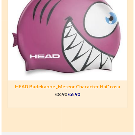
HEAD Badekappe „Meteor Character Hai“ rosa
Ursprünglicher
Aktueller
€
8,90
€
6,90
Preis
Preis
IN DEN WARENKORB
war:
ist:
€8,90
€6,90.