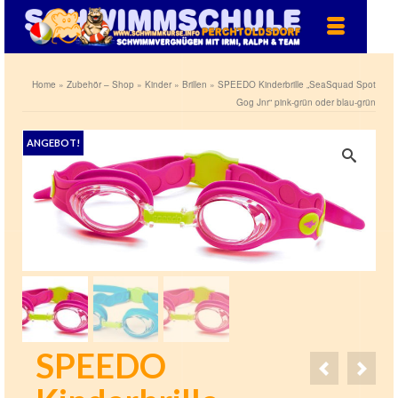
Home
»
Zubehör – Shop
»
Kinder
»
Brillen
»
SPEEDO Kinderbrille „SeaSquad Spot
Gog Jnr“ pink-grün oder blau-grün
ANGEBOT!
SPEEDO